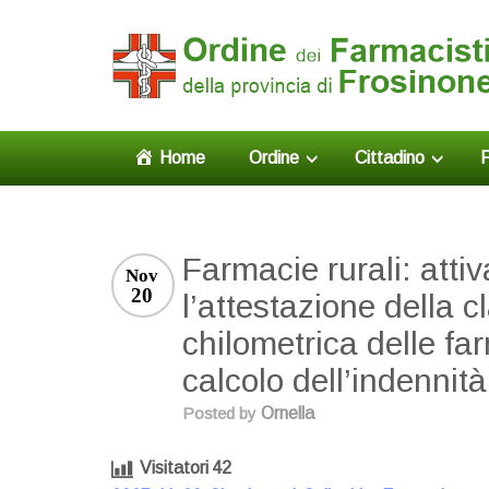
Home
Ordine
Cittadino
F
Farmacie rurali: attiv
Nov
20
l’attestazione della c
chilometrica delle farm
calcolo dell’indennit
Posted by
Ornella
Visitatori
42