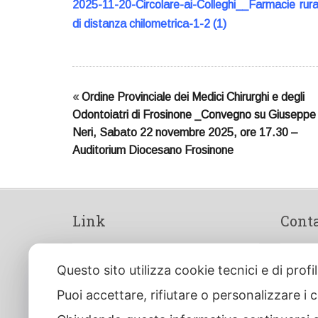
2025-11-20-Circolare-ai-Colleghi__Farmacie rurali
di distanza chilometrica-1-2 (1)
«
Ordine Provinciale dei Medici Chirurghi e degli
Odontoiatri di Frosinone _Convegno su Giuseppe
Neri, Sabato 22 novembre 2025, ore 17.30 –
Auditorium Diocesano Frosinone
Link
Conta
>
Siti Tematici
P.zza A
Questo sito utilizza cookie tecnici e di prof
>
Link Siti Istituzionali
03100 
Puoi accettare, rifiutare o personalizzare i
>
Cerco/Offro lavoro
Tel. 0