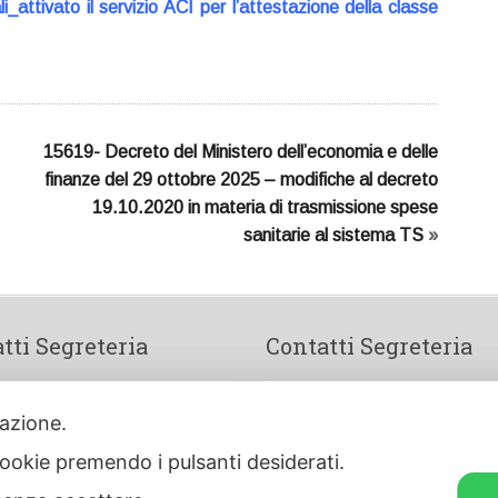
_attivato il servizio ACI per l’attestazione della classe
15619- Decreto del Ministero dell’economia e delle
finanze del 29 ottobre 2025 – modifiche al decreto
19.10.2020 in materia di trasmissione spese
sanitarie al sistema TS
»
tti Segreteria
Contatti Segreteria
onio Paleario, 7
info@ordinefarmacistifr.it
ilazione.
Frosinone
ordinefarmacistifr@pec.fofi.it
 cookie premendo i pulsanti desiderati.
775 210377
Codice Fiscale:
8000642060