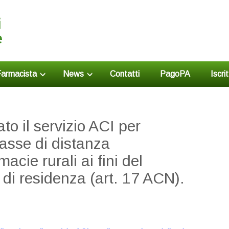
armacista
News
Contatti
PagoPA
Iscri
ato il servizio ACI per
lasse di distanza
acie rurali ai fini del
à di residenza (art. 17 ACN).