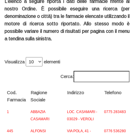
L’elenco a seguire riporta i
dati delle farmacie riferite al
nostro Ordine
. È possibile
eseguire una ricerca (per
denominazione o città) tra le farmacie elencate
utilizzando il
motore di ricerca sotto riportato. Allo stesso modo è
possibile variare il numero di risultati per pagina con il menu
a tendina sulla sinistra.
Visualizza
elementi
Cerca:
Cod.
Ragione
Indirizzo
Telefono
Farmacia
Sociale
1
ABBAZIA
LOC. CASAMARI -
0775 283483
CASAMARI
03029 - VEROLI
445
ALFONSI
VIA POLA, 41 -
0776 536280