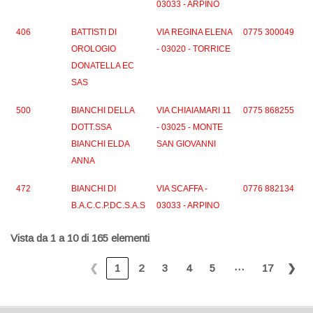
03033 - ARPINO
406
BATTISTI DI
VIA REGINA ELENA
0775 300049
OROLOGIO
- 03020 - TORRICE
DONATELLA EC
SAS
500
BIANCHI DELLA
VIA CHIAIAMARI 11
0775 868255
DOTT.SSA
- 03025 - MONTE
BIANCHI ELDA
SAN GIOVANNI
ANNA
472
BIANCHI DI
VIA SCAFFA -
0776 882134
B.A.C.C.P.DC.S.A.S
03033 - ARPINO
Vista da 1 a 10 di 165 elementi
…
❮
1
2
3
4
5
17
❯