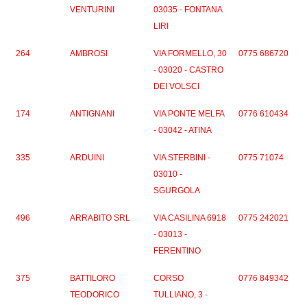
VENTURINI
03035 - FONTANA
LIRI
264
AMBROSI
VIA FORMELLO, 30
0775 686720
- 03020 - CASTRO
DEI VOLSCI
174
ANTIGNANI
VIA PONTE MELFA
0776 610434
- 03042 - ATINA
335
ARDUINI
VIA STERBINI -
0775 71074
03010 -
SGURGOLA
496
ARRABITO SRL
VIA CASILINA 6918
0775 242021
- 03013 -
FERENTINO
375
BATTILORO
CORSO
0776 849342
TEODORICO
TULLIANO, 3 -