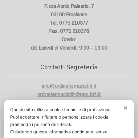
P.zza Aonio Paleario, 7
03100 Frosinone
Tel. 0775 210377
Fax. 0775 210376
Orario:
dal Lunedì al Venerdì: 9:00 – 13:00
Contatti Segreteria
info@ordinefarmacistifr.it
ordinefarmacistifr@pec.fofi.it
✕
Codice Fiscale:
80006420600
Questo sito utilizza cookie tecnici e di profilazione.
Cod. Un. Fatt. Elett.:
UFVK43
Puoi accettare, rifiutare o personalizzare i cookie
premendo i pulsanti desiderati.
Chiudendo questa informativa continuerai senza