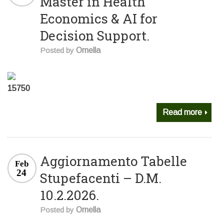
Master in Health
Economics & AI for
Decision Support.
Posted by
Ornella
15750
Read more
Aggiornamento Tabelle
Feb
24
Stupefacenti – D.M.
10.2.2026.
Posted by
Ornella