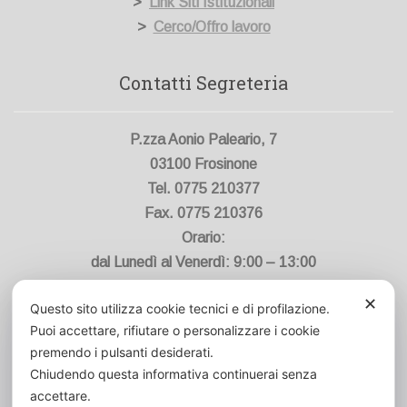
>
Link Siti Istituzionali
>
Cerco/Offro lavoro
Contatti Segreteria
P.zza Aonio Paleario, 7
03100 Frosinone
Tel. 0775 210377
Fax. 0775 210376
Orario:
dal Lunedì al Venerdì: 9:00 – 13:00
✕
Questo sito utilizza cookie tecnici e di profilazione.
Contatti Segreteria
Puoi accettare, rifiutare o personalizzare i cookie
premendo i pulsanti desiderati.
Chiudendo questa informativa continuerai senza
info@ordinefarmacistifr.it
accettare.
ordinefarmacistifr@pec.fofi.it