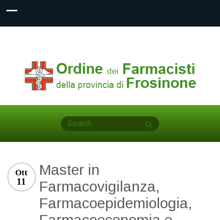
Master in
Ott
11
Farmacovigilanza,
Farmacoepidemiologia,
Farmacoeconomia e