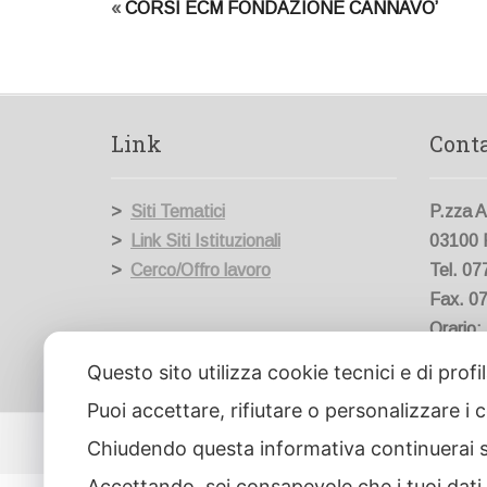
«
CORSI ECM FONDAZIONE CANNAVO’
Link
Conta
>
Siti Tematici
P.zza A
>
Link Siti Istituzionali
03100 
>
Cerco/Offro lavoro
Tel. 0
Fax. 0
Orario:
dal Lun
Questo sito utilizza cookie tecnici e di prof
Puoi accettare, rifiutare o personalizzare i
Copyright ©2020 Designed by WHATSPRINT - 
Chiudendo questa informativa continuerai 
Accettando, sei consapevole che i tuoi dati