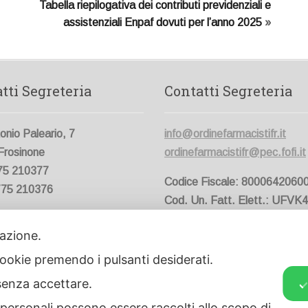
Tabella riepilogativa dei contributi previdenziali e
assistenziali Enpaf dovuti per l’anno 2025
»
tti Segreteria
Contatti Segreteria
onio Paleario, 7
info@ordinefarmacistifr.it
Frosinone
ordinefarmacistifr@pec.fofi.it
775 210377
Codice Fiscale:
8000642060
775 210376
Cod. Un. Fatt. Elett.:
UFVK4
edì al Venerdì: 9:00 – 13:00
ilazione.
 cookie premendo i pulsanti desiderati.
Serba
senza accettare.
 personali possono essere raccolti allo scopo di