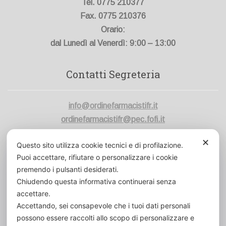
Tel. 0775 210377
Fax. 0775 210376
Orario:
dal Lunedì al Venerdì: 9:00 – 13:00
Contatti Segreteria
info@ordinefarmacistifr.it
ordinefarmacistifr@pec.fofi.it
Codice Fiscale:
80006420600
✕
Questo sito utilizza cookie tecnici e di profilazione.
Cod. Un. Fatt. Elett.:
UFVK43
Puoi accettare, rifiutare o personalizzare i cookie
premendo i pulsanti desiderati.
Chiudendo questa informativa continuerai senza
accettare.
Accettando, sei consapevole che i tuoi dati personali
possono essere raccolti allo scopo di personalizzare e